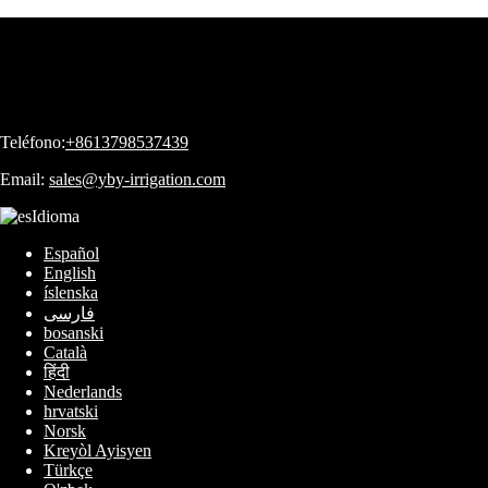
Teléfono:
+8613798537439
Email:
sales@yby-irrigation.com
Idioma
Español
English
íslenska
فارسی
bosanski
Català
हिंदी
Nederlands
hrvatski
Norsk
Kreyòl Ayisyen
Türkçe