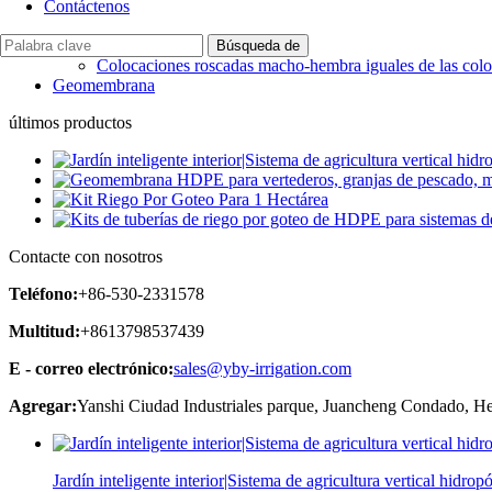
Piezas de riego
Contáctenos
Sistema de riego de jardín
Accesorios de compresión de PP
Colocaciones roscadas macho-hembra iguales de las coloc
Geomembrana
últimos productos
Contacte con nosotros
Teléfono:
+86-530-2331578
Multitud:
+8613798537439
E - correo electrónico:
sales@yby-irrigation.com
Agregar:
Yanshi Ciudad Industriales parque, Juancheng Condado, H
Jardín inteligente interior|Sistema de agricultura vertical hidrop