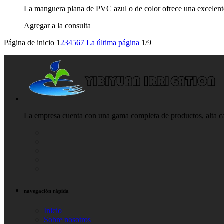
La manguera plana de PVC azul o de color ofrece una excelente 
Agregar a la consulta
Página de inicio
1
2
3
4
5
6
7
La última página
1/9
La empresa cuenta con una gama completa de productos, alta cal
navegación rápida
Inicio
Sobre nosotros