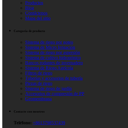
Productos
Blog
Contáctenos
Mapa del sitio
Categoría de producto
Sistema de riego por goteo
Sistema de Micro Irrigación
Sistema de riego por aspersión
Sistema de cultivo hidropónico
Bancos rodantes de invernadero
Sistema de Riego Agrícola
Filtros de riego
Tuberías y accesorios de tubería
Piezas de riego
Sistema de riego de jardín
Accesorios de compresión de PP
Geomembrana
Contacte con nosotros
Teléfono:
+8613798537439